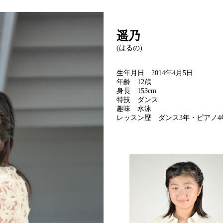
遥乃
(はるの)
生年月日　2014年4月5日  

年齢　12歳  

身長　153cm  

特技　ダンス

趣味　水泳

レッスン歴　ダンス3年・ピアノ4年